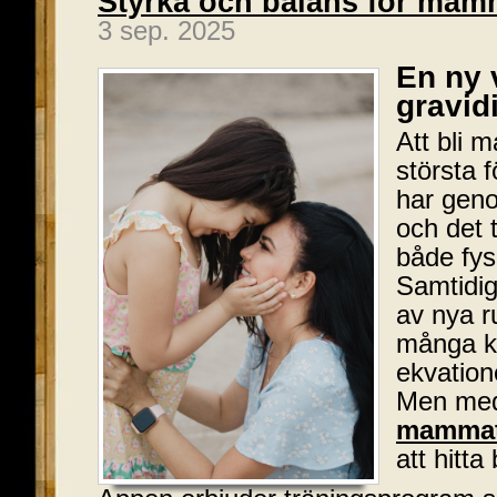
Styrka och balans för ma
3 sep. 2025
En ny 
gravid
Att bli 
största 
har gen
och det t
både fys
Samtidig
av nya r
många kän
ekvation
Men me
mammat
att hitta