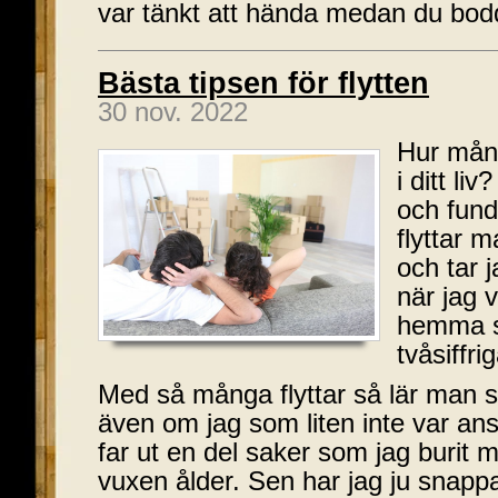
var tänkt att hända medan du bodd
Bästa tipsen för flytten
30 nov. 2022
Hur mång
i ditt li
och fund
flyttar m
och tar
när jag 
hemma så
tvåsiffri
Med så många flyttar så lär man s
även om jag som liten inte var an
far ut en del saker som jag burit m
vuxen ålder. Sen har jag ju snapp