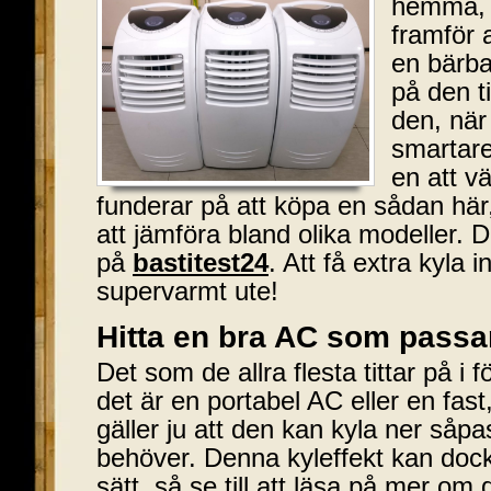
hemma, e
framför 
en bärba
på den ti
den, när
smartare
en att v
funderar på att köpa en sådan här
att jämföra bland olika modeller. 
på
bastitest24
. Att få extra kyla 
supervarmt ute!
Hitta en bra AC som passa
Det som de allra flesta tittar på i
det är en portabel AC eller en fast
gäller ju att den kan kyla ner så
behöver. Denna kyleffekt kan dock 
sätt, så se till att läsa på mer om 