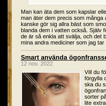
Man kan äta dem som kapslar elle
man äter dem precis som många and
kanske gör sig allra bäst som smo
blanda dem i vatten också. Själv f
de är så enkla att svälja, och det b
mina andra mediciner som jag tar
Smart använda ögonfrans
12 nov. 2022
Vill du f
förgylla
ska du s
ögonfran
sorter p
lite extr