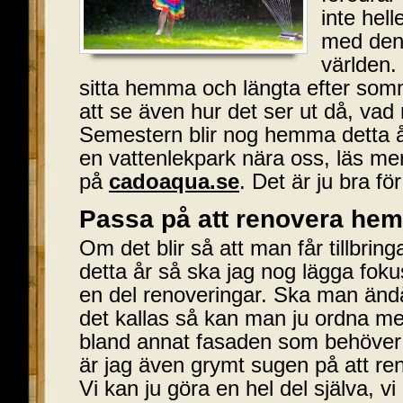
inte hell
med den
världen.
sitta hemma och längta efter somm
att se även hur det ser ut då, vad
Semestern blir nog hemma detta å
en vattenlekpark nära oss, läs m
på
cadoaqua.se
. Det är ju bra f
Passa på att renovera he
Om det blir så att man får tillbr
detta år så ska jag nog lägga fok
en del renoveringar. Ska man än
det kallas så kan man ju ordna m
bland annat fasaden som behöve
är jag även grymt sugen på att ren
Vi kan ju göra en hel del själva, vi