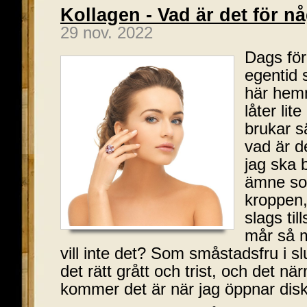
Kollagen - Vad är det för n
29 nov. 2022
Dags för 
egentid 
här hem
låter lit
brukar s
vad är d
jag ska b
ämne som
kroppen
slags til
mår så 
vill inte det? Som småstadsfru i s
det rätt grått och trist, och det nä
kommer det är när jag öppnar di