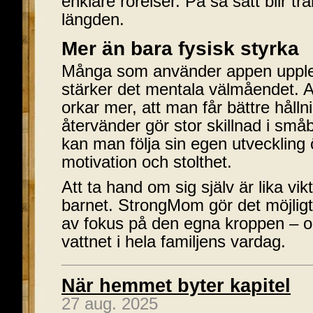
enklare rörelser. På så sätt blir tr
längden.
Mer än bara fysisk styrka
Många som använder appen upplev
stärker det mentala välmåendet. A
orkar mer, att man får bättre hålln
återvänder gör stor skillnad i sm
kan man följa sin egen utveckling ö
motivation och stolthet.
Att ta hand om sig själv är lika vi
barnet. StrongMom gör det möjligt
av fokus på den egna kroppen – oc
vattnet i hela familjens vardag.
När hemmet byter kapitel
27 aug. 2025