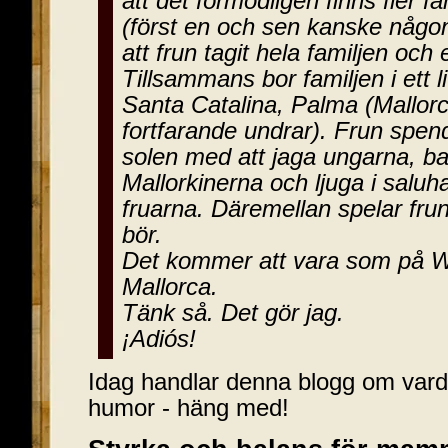
att det förmodligen finns fler 
(först en och sen kanske någo
att frun tagit hela familjen och
Tillsammans bor familjen i ett l
Santa Catalina, Palma (Mallor
fortfarande undrar). Frun spend
solen med att jaga ungarna, bak
Mallorkinerna och ljuga i salu
fruarna. Däremellan spelar frun
bör.
Det kommer att vara som på Wi
Mallorca.
Tänk så. Det gör jag.
¡Adiós!
Idag handlar denna blogg om vard
humor - häng med!