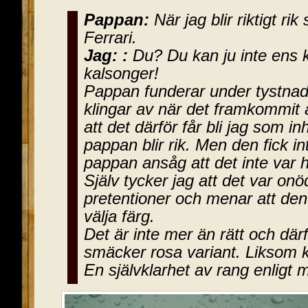
Pappan:
När jag blir riktigt ri
Ferrari.
Jag: :
Du? Du kan ju inte ens 
kalsonger!
Pappan funderar under tystnad
klingar av när det framkommit a
att det därför får bli jag som in
pappan blir rik. Men den fick i
pappan ansåg att det inte var häf
Själv tycker jag att det var onö
pretentioner och menar att den
välja färg.
Det är inte mer än rätt och därfö
smäcker rosa variant. Liksom 
En självklarhet av rang enligt 