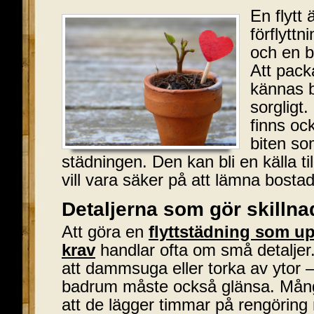
En flytt 
förflyttn
och en 
Att pack
kännas 
sorgligt.
finns oc
biten som
städningen. Den kan bli en källa til
vill vara säker på att lämna bostad
Detaljerna som gör skilln
Att göra en
flyttstädning som up
krav
handlar ofta om små detaljer
att dammsuga eller torka av ytor – 
badrum måste också glänsa. Mång
att de lägger timmar på rengöring