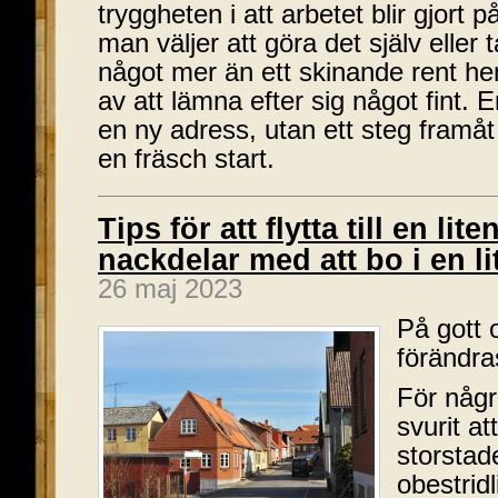
tryggheten i att arbetet blir gjort 
man väljer att göra det själv eller ta
något mer än ett skinande rent hem
av att lämna efter sig något fint. En
en ny adress, utan ett steg framå
en fräsch start.
Tips för att flytta till en lit
nackdelar med att bo i en li
26 maj 2023
På gott 
förändra
För någr
svurit at
storstad
obestridl