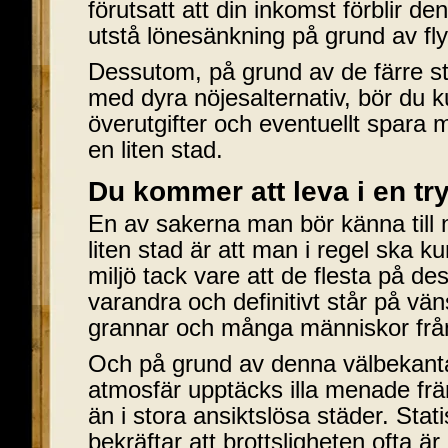
förutsatt att din inkomst förblir 
utstå lönesänkning på grund av fly
Dessutom, på grund av de färre st
med dyra nöjesalternativ, bör du 
överutgifter och eventuellt spara 
en liten stad.
Du kommer att leva i en tr
En av sakerna man bör känna till nä
liten stad är att man i regel ska k
miljö tack vare att de flesta på de
varandra och definitivt står på vä
grannar och många människor frå
Och på grund av denna välbekanta
atmosfär upptäcks illa menade frä
än i stora ansiktslösa städer. Stati
bekräftar att brottsligheten ofta ä