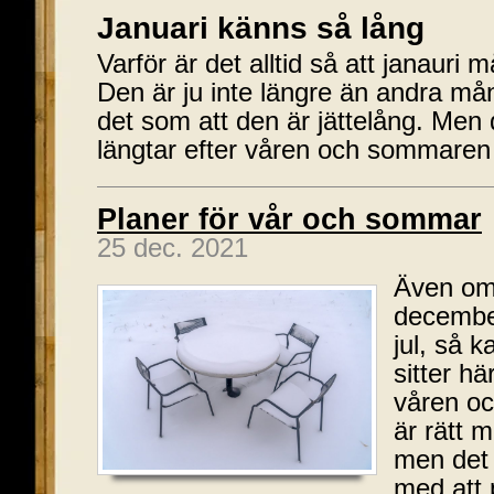
Januari känns så lång
Varför är det alltid så att janauri m
Den är ju inte längre än andra m
det som att den är jättelång. Men d
längtar efter våren och sommaren
Planer för vår och sommar
25 dec. 2021
Även om 
december
jul, så k
sitter hä
våren oc
är rätt 
men det ä
med att 