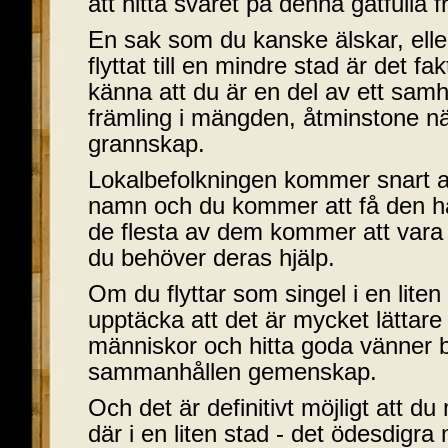
att hitta svaret på denna gåtfulla fr
En sak som du kanske älskar, eller
flyttat till en mindre stad är det 
känna att du är en del av ett samh
främling i mängden, åtminstone när
grannskap.
Lokalbefolkningen kommer snart at
namn och du kommer att få den hä
de flesta av dem kommer att vara v
du behöver deras hjälp.
Om du flyttar som singel i en lite
upptäcka att det är mycket lättare 
människor och hitta goda vänner 
sammanhållen gemenskap.
Och det är definitivt möjligt att du 
där i en liten stad - det ödesdigra