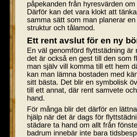
påpekanden från hyresvärden om
Därför kan det vara klokt att tän
samma sätt som man planerar en fl
struktur och tålamod.
Ett rent avslut för en ny bö
En väl genomförd flyttstädning är 
det är också en gest till den som f
man själv vill komma till ett hem dä
kan man lämna bostaden med käns
sitt bästa. Det blir en symbolisk öv
till ett annat, där rent samvete oc
hand.
För många blir det därför en lättnad
hjälp när det är dags för flyttstädn
städare ta hand om allt från fönster
badrum innebär inte bara tidsbesp