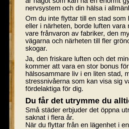
är något som kan ha en enormt gy
nervsystem och din hälsa i allmän
Om du inte flyttar till en stad som 
eller i närheten, borde luften vara
vare frånvaron av fabriker, den my
vägarna och närheten till fler grön
skogar.
Ja, den friskare luften och det mi
kommer att vara en stor bonus för 
hälsosammare liv i en liten stad,
stressnivåerna som kan visa sig v
fördelaktiga för dig.
Du får det utrymme du allti
Små städer erbjuder det öppna u
saknat i flera år.
När du flyttar från en lägenhet i en 