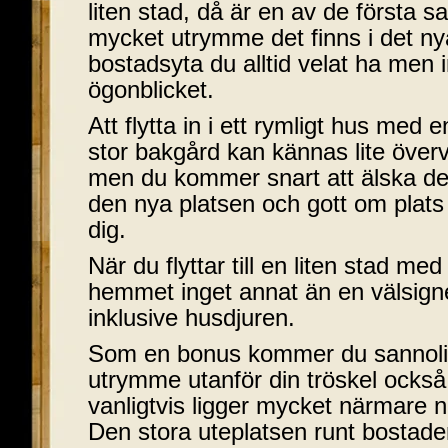
liten stad, då är en av de första s
mycket utrymme det finns i det 
bostadsyta du alltid velat ha men in
ögonblicket.
Att flytta in i ett rymligt hus med 
stor bakgård kan kännas lite övervä
men du kommer snart att älska de
den nya platsen och gott om plats 
dig.
När du flyttar till en liten stad med 
hemmet inget annat än en välsignels
inklusive husdjuren.
Som en bonus kommer du sannolik
utrymme utanför din tröskel ocks
vanligtvis ligger mycket närmare n
Den stora uteplatsen runt bostade