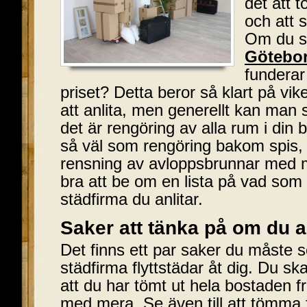
det att 
och att s
Om du s
Götebo
funderar
priset? Detta beror så klart på vik
att anlita, men generellt kan man 
det är rengöring av alla rum i din b
så väl som rengöring bakom spis, 
rensning av avloppsbrunnar med me
bra att be om en lista på vad som
städfirma du anlitar.
Saker att tänka på om du an
Det finns ett par saker du måste se 
städfirma flyttstädar åt dig. Du ska 
att du har tömt ut hela bostaden f
med mera. Se även till att tömma 