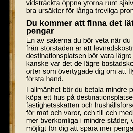
vidsträckta öppna ytorna runt själ
bra ursäkter för långa trevliga pr
Du kommer att finna det lät
pengar
En av sakerna du bör veta när du fly
från storstaden är att levnadskos
destinationsplatsen bör vara lägre 
kanske var det de lägre bostadsk
orter som övertygade dig om att fly
första hand.
I allmänhet bör du betala mindre pe
köpa ett hus på destinationsplats
fastighetsskatten och hushållsför
för mat och varor, och till och med
mer överkomliga i mindre städer, v
möjligt för dig att spara mer penga