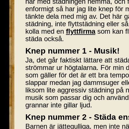
här med städningen hemma, och för
enformigt så har jag lite knep för
tänkte dela med mig av. Det här gäl
städning, inte flyttstädning eller så
kolla med en
flyttfirma
som kan fl
städa också.
Knep nummer 1 - Musik!
Ja, det går faktiskt lättare att st
strömmar ur högtalarna. För min d
som gäller för det är ett bra tempo
slappar medan jag dammsuger eller
liksom lite aggressiv städning på n
musik som passar dig och använd 
grannar inte gillar ljud.
Knep nummer 2 - Städa e
Barnen är jättegulliga, men inte nä