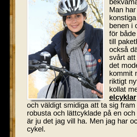
bekväma 
Man har 
konstiga
benen i o
för både
till pake
också dä
svårt att
det mode
kommit n
riktigt n
kollat m
elcyklar
och väldigt smidiga att ta sig fra
robusta och lättcyklade på en oc
är ju det jag vill ha. Men jag har 
cykel.