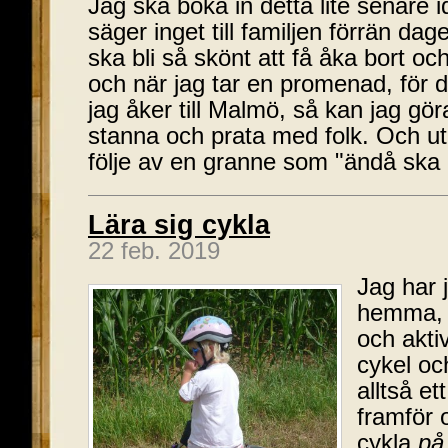
Jag ska boka in detta lite senare i
säger inget till familjen förrän dag
ska bli så skönt att få åka bort o
och när jag tar en promenad, för 
jag åker till Malmö, så kan jag gö
stanna och prata med folk. Och utan
följe av en granne som "ändå ska
Lära sig cykla
22 feb. 2019
Jag har j
hemma, 
och akti
cykel oc
alltså et
framför os
cykla
på