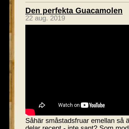
Den perfekta Guacamolen
22 aug. 2019
Såhär småstadsfruar emellan så är
delar recept - inte sant? Som mo