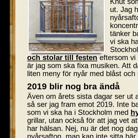
Knut som
ut. Jag 
nyårsaft
koncentr
tänker 
vi ska h
Stockho
och stolar till festen
eftersom vi 
är jag som ska fixa musiken. Att 
liten meny för nyår med blåst och
2019 blir nog bra ändå
Även om årets sista dagar ser ut a
så ser jag fram emot 2019. Inte ba
som vi ska ha i Stockholm med
hy
grillar, utan också för att jag vet 
har hälsan. Nej, nu är det nog dags
nyårsafton, man kan inte sitta här 