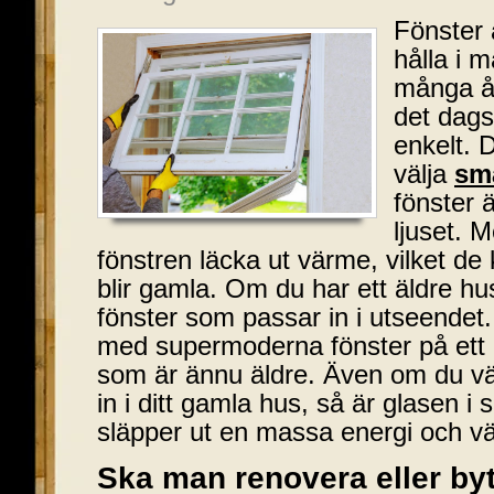
Fönster ä
hålla i 
många år
det dags 
enkelt. 
välja
sma
fönster ä
ljuset. M
fönstren läcka ut värme, vilket de
blir gamla. Om du har ett äldre hus, 
fönster som passar in i utseendet.
med supermoderna fönster på ett 1
som är ännu äldre. Även om du vä
in i ditt gamla hus, så är glasen i
släpper ut en massa energi och 
Ska man renovera eller byt