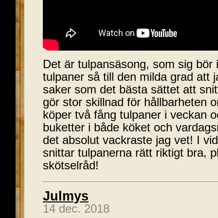
Det är tulpansäsong, som sig bör i
tulpaner så till den milda grad att 
saker som det bästa sättet att sn
gör stor skillnad för hållbarheten 
köper två fång tulpaner i veckan o
buketter i både köket och vardag
det absolut vackraste jag vet! I v
snittar tulpanerna rätt riktigt bra
skötselråd!
Julmys
14 dec. 2018