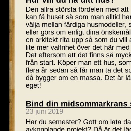
Den allra största fördelen med at
kan få huset så som man alltid ha
välja mellan färdiga husmodeller,
eller görs om enligt dina önskemål
en arkitekt rita upp så som du vill 
lite mer valfrihet över det här med
Det eftersom att det finns så myc
från start. Köper man ett hus, so
flera år sedan så får man ta det 
då bygger om en massa. Det är lät
eget!
Bind din midsommarkrans s
23 juni 2019
Har du semester? Gott om lata dag
avkopplande projekt? Då är det läg