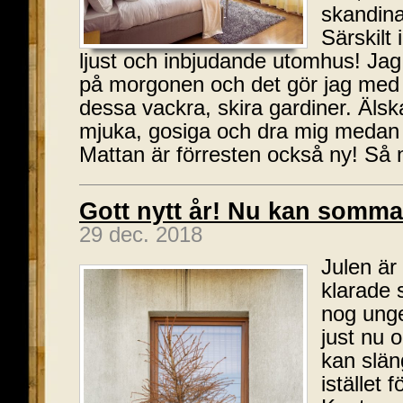
skandinav
Särskilt 
ljust och inbjudande utomhus! Jag 
på morgonen och det gör jag med l
dessa vackra, skira gardiner. Älskar
mjuka, gosiga och dra mig medan
Mattan är förresten också ny! Så 
Gott nytt år! Nu kan somm
29 dec. 2018
Julen är
klarade 
nog unge
just nu 
kan slän
istället 