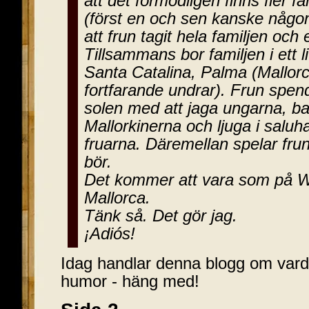
att det förmodligen finns fler 
(först en och sen kanske någo
att frun tagit hela familjen och
Tillsammans bor familjen i ett l
Santa Catalina, Palma (Mallor
fortfarande undrar). Frun spend
solen med att jaga ungarna, bak
Mallorkinerna och ljuga i salu
fruarna. Däremellan spelar frun
bör.
Det kommer att vara som på Wi
Mallorca.
Tänk så. Det gör jag.
¡Adiós!
Idag handlar denna blogg om vard
humor - häng med!