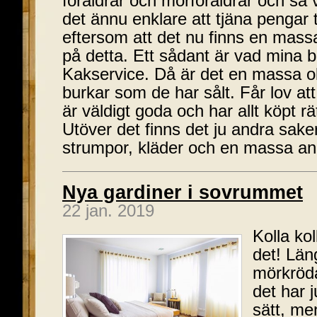
föräldrar och morföräldrar och så 
det ännu enklare att tjäna pengar t
eftersom att det nu finns en mass
på detta. Ett sådant är vad mina ba
Kakservice. Då är det en massa oli
burkar som de har sålt. Får lov at
är väldigt goda och har allt köpt 
Utöver det finns det ju andra saker
strumpor, kläder och en massa a
Nya gardiner i sovrummet
22 jan. 2019
Kolla kol
det! Län
mörkröda
det har j
sätt, me