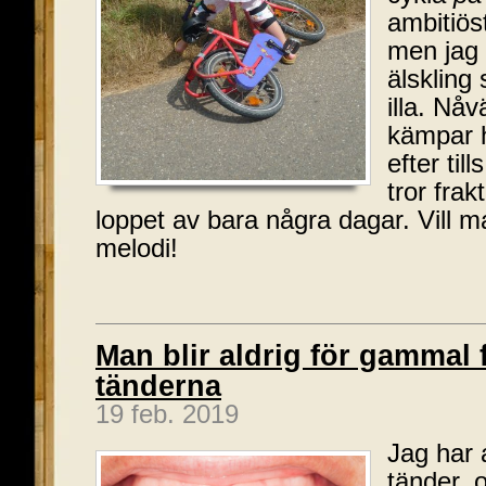
ambitiös
men jag ä
älskling 
illa. Nåv
kämpar h
efter til
tror frak
loppet av bara några dagar. Vill 
melodi!
Man blir aldrig för gammal f
tänderna
19 feb. 2019
Jag har a
tänder, 