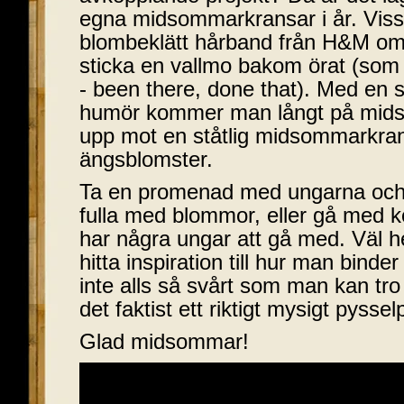
egna midsommarkransar i år. Visst
blombeklätt hårband från H&M om m
sticka en vallmo bakom örat (som v
- been there, done that). Med en s
humör kommer man långt på mids
upp mot en ståtlig midsommarkrans
ängsblomster.
Ta en promenad med ungarna och 
fulla med blommor, eller gå med 
har några ungar att gå med. Väl
hitta inspiration till hur man binde
inte alls så svårt som man kan tro
det faktist ett riktigt mysigt pyssel
Glad midsommar!