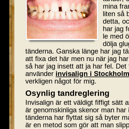
mina fra
liten så 
detta, o
har jag f
le med ö
dölja gl
tänderna. Ganska länge har jag tän
att fixa det här men nu när jag har 
så har jag insett att ja har fel. De
använder
invisalign i Stockhol
verkligen något för mig.
Osynlig tandreglering
Invisalign är ett väldigt fiffigt sätt
är genomskinliga skenor man har 
tänderna har flyttat sig så byter 
är en metod som gör att man slipp