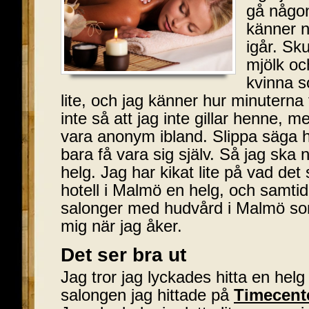
gå någon
känner n
igår. Sk
mjölk oc
kvinna s
lite, och jag känner hur minuterna t
inte så att jag inte gillar henne, m
vara anonym ibland. Slippa säga hej 
bara få vara sig själv. Så jag sk
helg. Jag har kikat lite på vad det 
hotell i Malmö en helg, och samtidi
salonger med hudvård i Malmö som 
mig när jag åker.
Det ser bra ut
Jag tror jag lyckades hitta en helg
salongen jag hittade på
Timecent