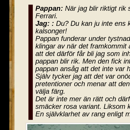
Pappan:
När jag blir riktigt ri
Ferrari.
Jag: :
Du? Du kan ju inte ens 
kalsonger!
Pappan funderar under tystnad
klingar av när det framkommit a
att det därför får bli jag som in
pappan blir rik. Men den fick i
pappan ansåg att det inte var häf
Själv tycker jag att det var onö
pretentioner och menar att den
välja färg.
Det är inte mer än rätt och därfö
smäcker rosa variant. Liksom 
En självklarhet av rang enligt 