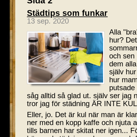
Sida 2
Städtips som funkar
13 sep. 2020
Alla "br
hur? Det
sommarr
och sen
dem alla
själv hur
hur mam
putsade 
såg alltid så glad ut. själv ser ja
tror jag för städning ÄR INTE KU
Eller, jo. Det är kul när man är kl
ner med en kopp kaffe och njuta a
tills barnen har skitat ner igen... Fö