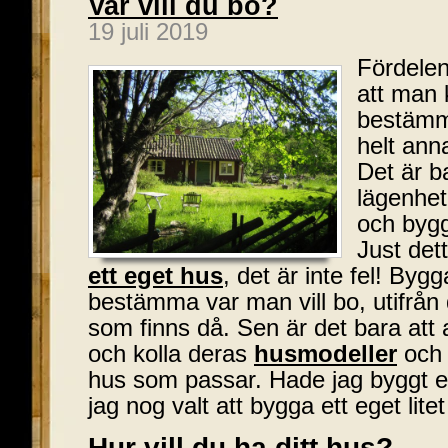
Var vill du bo?
19 juli 2019
Fördelen
att man 
bestämma 
helt ann
Det är b
lägenhet
och bygg
Just det
ett eget hus
, det är inte fel! By
bestämma var man vill bo, utifrån
som finns då. Sen är det bara att a
och kolla deras
husmodeller
och 
hus som passar. Hade jag byggt e
jag nog valt att bygga ett eget litet
Hur vill du ha ditt hus?