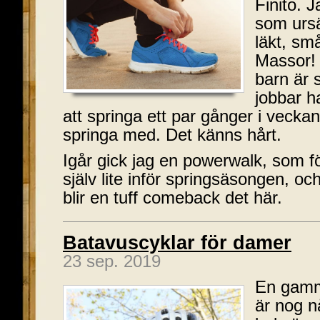
Finito. 
som urs
läkt, s
Massor! 
barn är 
jobbar h
att springa ett par gånger i veckan
springa med. Det känns hårt.
Igår gick jag en powerwalk, som f
själv lite inför springsäsongen, och 
blir en tuff comeback det här.
Batavuscyklar för damer
23 sep. 2019
En gamm
är nog n