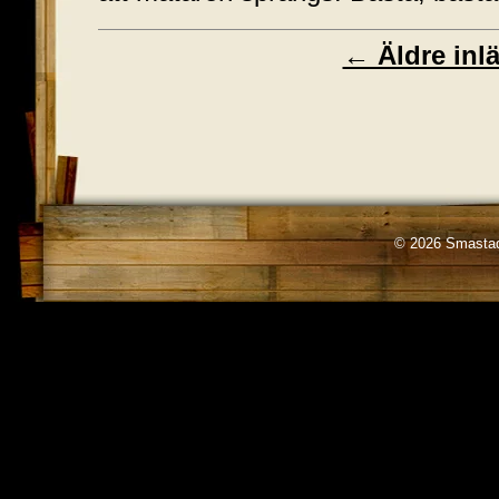
← Äldre inl
© 2026 Smastad