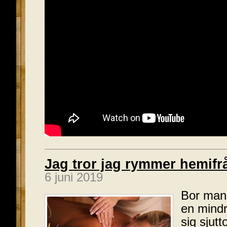
Jag tror jag rymmer hemifr
6 juni 2019
Bor man i
en mindr
sig sjut