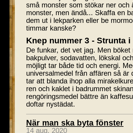
små monster som stökar ner och ä
monster, men ändå... Skaffa en b
dem ut i lekparken eller be mormor
timmar kanske?
Knep nummer 3 - Strunta 
De funkar, det vet jag. Men böket
bakpulver, sodavatten, lökskal och
möjligt tar både tid och energi. Me
universalmedel från affären så är 
tar att blanda ihop alla mirakelku
ren och kaklet i badrummet skina
rengöringsmedel bättre än kaffesum
doftar nystädat.
När man ska byta fönster
14 aug. 2020