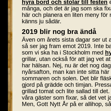
hyra bord och stolar till festen
e
många, och det är jag som ska fix
här och planera en liten meny för
känns ju sådär.
2019 blir nog bra ändå
Även om årets sista dagar ser ut a
så ser jag fram emot 2019. Inte ba
som vi ska ha i Stockholm med
hy
grillar, utan också för att jag vet 
har hälsan. Nej, nu är det nog dags
nyårsafton, man kan inte sitta här 
sommaren och solen. Det blir fläsk
gjord på grädde och timjan. Press
grillad tomat och lite sallad till de
våra gäster som fixar, så det vet ja
Men, Gott Nytt År på er allihop, s