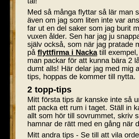
tal!
Med så många flyttar så lär man s
även om jag som liten inte var an
far ut en del saker som jag burit m
vuxen ålder. Sen har jag ju snapp
själv också, som när jag pratade 
på
flyttfirma i Nacka
till exempel,
man packar för att kunna bära 2 l
dumt alls! Här delar jag med mig 
tips, hoppas de kommer till nytta.
2 topp-tips
Mitt första tips är kanske inte så u
att packa ett rum i taget. Ställ in
allt som hör till sovrummet, skriv
hamnar de rätt med en gång när
Mitt andra tips - Se till att vila ord