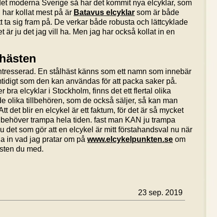
 I det moderna Sverige så har det kommit nya elcyklar, som
g har kollat mest på är
Batavus elcyklar
som är både
t ta sig fram på. De verkar både robusta och lättcyklade
r ju det jag vill ha. Men jag har också kollat in en
lhästen
intresserad. En stålhäst känns som ett namn som innebär
idigt som den kan användas för att packa saker på.
bra elcyklar i Stockholm, finns det ett flertal olika
 olika tillbehören, som de också säljer, så kan man
tt det blir en elcykel är ett faktum, för det är så mycket
 behöver trampa hela tiden. fast man KAN ju trampa
u det som gör att en elcykel är mitt förstahandsval nu när
la in vad jag pratar om på
www.elcykelpunkten.se
om
hästen du med.
23 sep. 2019