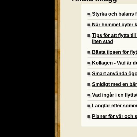
Styrka och balans
När hemmet byter k
Tips för att flytta t
liten stad
Bästa tipsen för fly
Kollagen - Vad är d
Smart använda ög
Smidigt med en bä
Vad ingår i en flytt
Längtar efter som
Planer för vår och