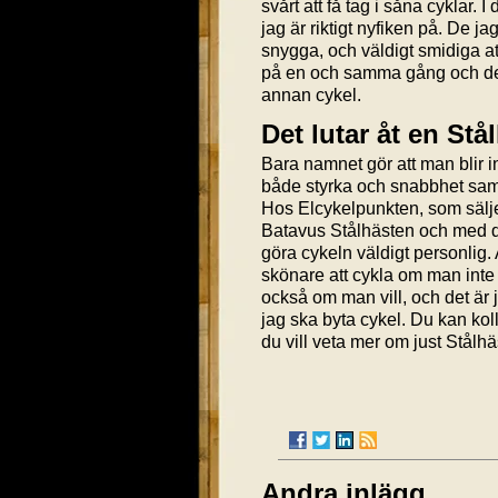
svårt att få tag i såna cyklar.
jag är riktigt nyfiken på. De ja
snygga, och väldigt smidiga at
på en och samma gång och det ä
annan cykel.
Det lutar åt en Stå
Bara namnet gör att man blir 
både styrka och snabbhet samt
Hos Elcykelpunkten, som säljer 
Batavus Stålhästen och med de
göra cykeln väldigt personlig. A
skönare att cykla om man inte
också om man vill, och det är j
jag ska byta cykel. Du kan kol
du vill veta mer om just Stål
Andra inlägg