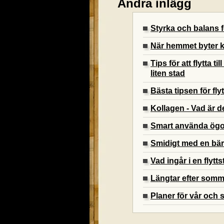
Andra inlägg
Styrka och balans
När hemmet byter k
Tips för att flytta t
liten stad
Bästa tipsen för fly
Kollagen - Vad är d
Smart använda ög
Smidigt med en bä
Vad ingår i en flytt
Längtar efter som
Planer för vår och