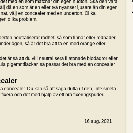
kar det med en som matchar din egen hudton. Ska den vara
, välj då en som är en eller två nyanser ljusare än din egen
 annat, välj en concealer med en underton. Olika
gen olika problem.
rton neutraliserar rödhet, så som finnar eller rodnader.
der ögon, så är det bra att ta en med orange eller
t är så att du vill neutralisera lilatonade blodådror eller
ula pigemntfläckar, så passar det bra med en concealer
ealer
era concealer. Du kan så att säga dutta ut den, inte smeta
tt fixera och det med hjälp av ett bra fixeringspuder.
16 aug. 2021