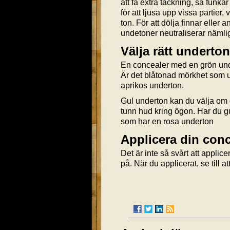
att få extra täckning, så fun
för att ljusa upp vissa partier
ton. För att dölja finnar eller
undetoner neutraliserar nämli
Välja rätt underton
En concealer med en grön unde
Är det blåtonad mörkhet som un
aprikos underton.
Gul underton kan du välja om de
tunn hud kring ögon. Har du g
som har en rosa underton
Applicera din conc
Det är inte så svårt att applic
på. När du applicerat, se till a