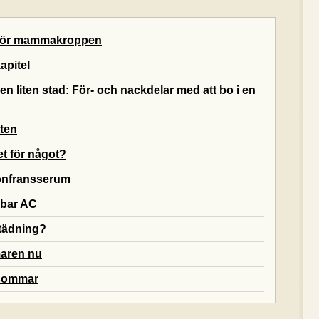
 för mammakroppen
apitel
ill en liten stad: För- och nackdelar med att bo i en
tten
et för något?
onfransserum
rbar AC
städning?
maren nu
 sommar