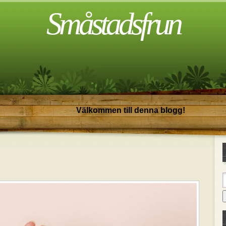
Småstadsfrun
Välkommen till denna blogg!