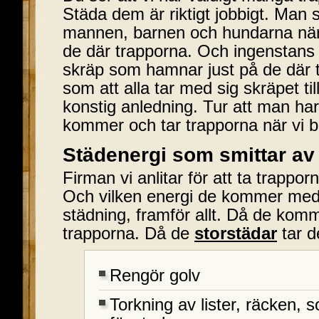
Städa dem är riktigt jobbigt. Man sk
mannen, barnen och hundarna när
de där trapporna. Och ingenstans
skräp som hamnar just på de där 
som att alla tar med sig skräpet ti
konstig anledning. Tur att man ha
kommer och tar trapporna när vi b
Städenergi som smittar av
Firman vi anlitar för att ta trappo
Och vilken energi de kommer med. A
städning, framför allt. Då de kom
trapporna. Då de
storstädar
tar d
Rengör golv
Torkning av lister, räcken,