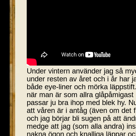
Under vintern använder jag så m
under resten av året och i år har j
både eye-liner och mörka läppstift
när man är som allra glåpåmigast
passar ju bra ihop med blek hy. 
att våren är i antåg (även om det fö
och jag börjar bli sugen på att änd
medge att jag (som alla andra) in
nakna ögon och knalliga läppar o