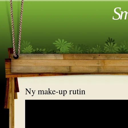
Sm
Ny make-up rutin