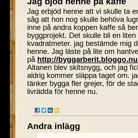
Jag bjöd henne på kaffe
Jag erbjöd henne att vi skulle ta e
såg att hon nog skulle behöva lugna
inne på andra koppen kaffe så ber
byggprojekt. Det skulle bli en lite
kvadratmeter. jag bestämde mig dä
henne. Jag läste på lite om hantv
på
http://byggarberit.bloggo.nu
Altanen blev skitsnygg, och jag fi
aldrig kommer släppa taget om. ja
tänker bygga fler grejer, för de st
livrädda för henne nu.
Andra inlägg