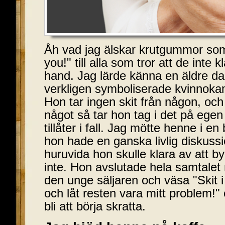
Åh vad jag älskar krutgummor som 
you!" till alla som tror att de inte
hand. Jag lärde känna en äldre d
verkligen symboliserade kvinnokam
Hon tar ingen skit från någon, och
något så tar hon tag i det på ege
tillåter i fall. Jag mötte henne i e
hon hade en ganska livlig diskuss
huruvida hon skulle klara av att b
inte. Hon avslutade hela samtalet 
den unge säljaren och väsa "Skit i 
och låt resten vara mitt problem!" 
bli att börja skratta.