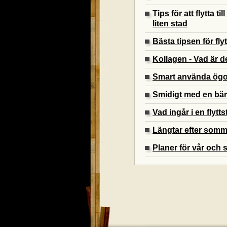
Tips för att flytta t
liten stad
Bästa tipsen för fly
Kollagen - Vad är d
Smart använda ög
Smidigt med en bä
Vad ingår i en flytt
Längtar efter som
Planer för vår och