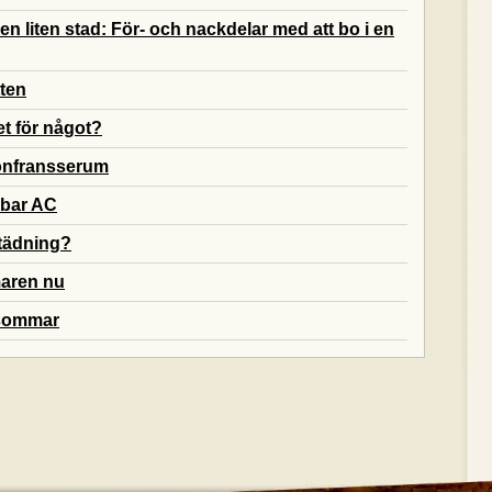
ill en liten stad: För- och nackdelar med att bo i en
tten
et för något?
onfransserum
rbar AC
städning?
maren nu
 sommar