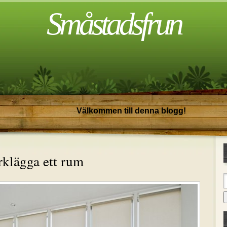
Småstadsfrun
Välkommen till denna blogg!
rklägga ett rum