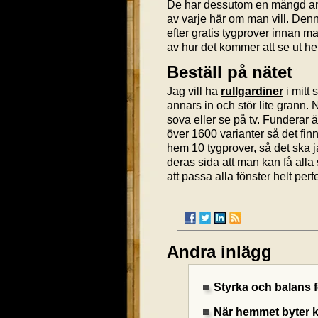
De har dessutom en mängd andr
av varje här om man vill. Den
efter gratis tygprover innan ma
av hur det kommer att se ut h
Beställ på nätet
Jag vill ha
rullgardiner
i mitt 
annars in och stör lite grann. 
sova eller se på tv. Funderar ä
över 1600 varianter så det finn
hem 10 tygprover, så det ska ja
deras sida att man kan få alla
att passa alla fönster helt perfe
Andra inlägg
Styrka och balans
När hemmet byter k