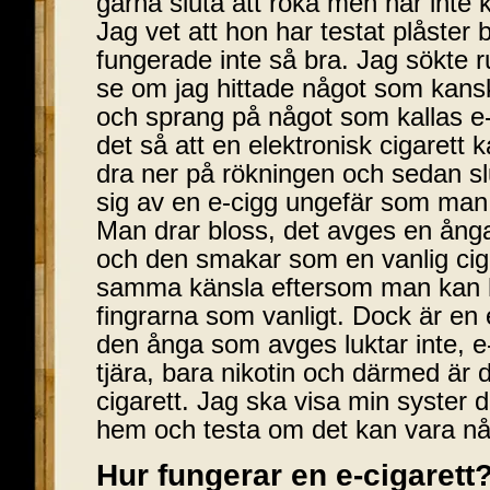
gärna sluta att röka men har inte k
Jag vet att hon har testat plåster
fungerade inte så bra. Jag sökte run
se om jag hittade något som kans
och sprang på något som kallas e-c
det så att en elektronisk cigarett 
dra ner på rökningen och sedan s
sig av en e-cigg ungefär som man
Man drar bloss, det avges en ån
och den smakar som en vanlig cig
samma känsla eftersom man kan h
fingrarna som vanligt. Dock är en e-
den ånga som avges luktar inte, e
tjära, bara nikotin och därmed är 
cigarett. Jag ska visa min syster 
hem och testa om det kan vara n
Hur fungerar en e-cigarett