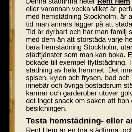
Denna städfirma heter
Rent Hem
eller varannan vecka vilket är per
med hemstädning Stockholm, är a
tid man annars lägger på att städa
Tid är dyrbart och har man familj 
med dem än att storstäda varje he
bara hemstädning Stockholm, utan
städtjänster som man kan boka. En
bokade till exempel flyttstädning. I
städning av hela hemmet. Det in
spisen, kylen och frysen, bad och 
innebär och övriga bostadsrum stä
karmar och garderober utöver go
det inget snack om saken att hon
besiktningen.
Testa hemstädning- eller 
Rent Hem är en bra städfirma, o